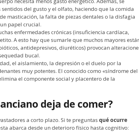
cuerpo necesita menos gasto energético. Además, se
sentidos del gusto y el olfato, haciendo que la comida
e masticación, la falta de piezas dentales o la disfagia
un papel crucial.
has enfermedades crónicas (insuficiencia cardíaca,
petito. A esto hay que sumarle que muchos mayores está
ióticos, antidepresivos, diuréticos) provocan alteracione
 sequedad bucal.
dad, el aislamiento, la depresión o el duelo por la
denantes muy potentes. El conocido como «síndrome del
elimina el componente social y placentero de la
anciano deja de comer?
astadores a corto plazo. Si te preguntas
qué ocurre
esta abarca desde un deterioro físico hasta cognitivo: